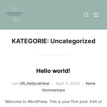
Zum
Inhalt
Suchen
SEIT
springen
nach:
KATEGORIE:
Uncategorized
Hello world!
Veröffentlicht
von
OR_Heilpraktiker
April 5, 2023
Keine
am
Kommentare
Welcome to WordPress. This is your first post. Edit or